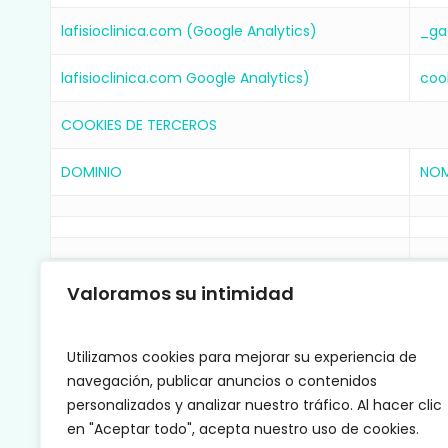
lafisioclinica.com (Google Analytics)
_ga
lafisioclinica.com Google Analytics)
coo
COOKIES DE TERCEROS
DOMINIO
NOM
Por otra parte, respecto a los complemento
Valoramos su intimidad
nuestro portal web recomendamos a todos lo
para mayor información:
Utilizamos cookies para mejorar su experiencia de
GOOGLE:
https://www.google.es/intl/es/pol
navegación, publicar anuncios o contenidos
personalizados y analizar nuestro tráfico. Al hacer clic
MÁS INFORMACIÓN.
en "Aceptar todo", acepta nuestro uso de cookies.