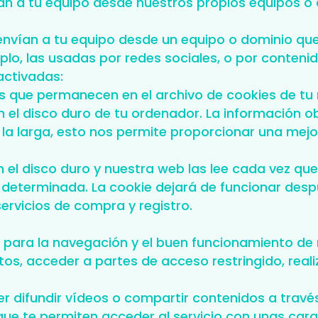
ían a tu equipo desde nuestros propios equipos o
 envían a tu equipo desde un equipo o dominio que
lo, las usadas por redes sociales, o por conten
activadas:
es que permanecen en el archivo de cookies de t
 el disco duro de tu ordenador. La información o
A la larga, esto nos permite proporcionar una mejo
el disco duro y nuestra web las lee cada vez que
eterminada. La cookie dejará de funcionar despu
servicios de compra y registro.
s para la navegación y el buen funcionamiento de 
atos, acceder a partes de acceso restringido, rea
 difundir vídeos o compartir contenidos a través
que te permiten acceder al servicio con unas cara